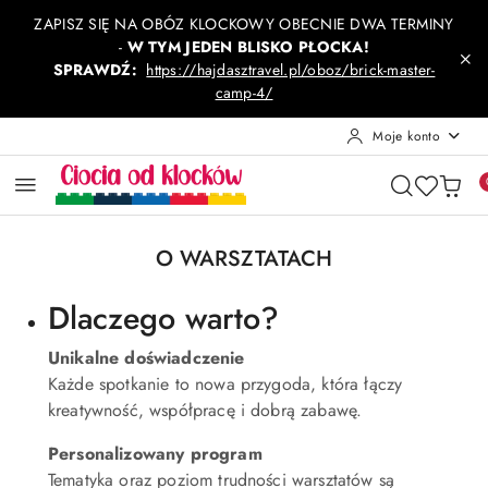
Przejdź do treści głównej
Przejdź do wyszukiwarki
Przejdź do moje konto
Przejdź do menu głównego
Przejdź do stopki
ZAPISZ SIĘ NA OBÓZ KLOCKOWY OBECNIE DWA TERMINY
-
W TYM JEDEN BLISKO PŁOCKA!
SPRAWDŹ:
https://hajdasztravel.pl/oboz/brick-master-
camp-4/
Moje konto
O WARSZTATACH
Dlaczego warto?
Unikalne doświadczenie
Każde spotkanie to nowa przygoda, która łączy
kreatywność, współpracę i dobrą zabawę.
Personalizowany program
Tematyka oraz poziom trudności warsztatów są