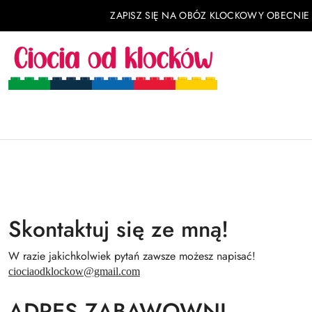
Przejdź do treści głównej
Przejdź do wyszukiwarki
Przejdź do moje konto
Przejdź do menu głównego
Przejdź do stopki
ZAPISZ SIĘ NA OBÓZ KLOCKOWY OBECNIE
Skontaktuj się ze mną!
W razie jakichkolwiek pytań zawsze możesz napisać!
ciociaodklockow@gmail.com
ADRES ZABAWOWNI