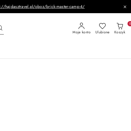
s://hajdasztravel.pl/oboz/brick-master-camp-4/
Moje konto
Ulubione
Koszyk