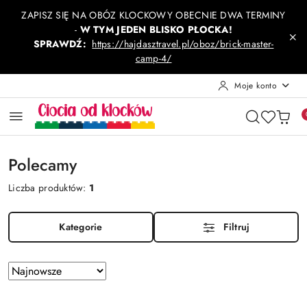
Przejdź do treści głównej
Przejdź do wyszukiwarki
Przejdź do moje konto
Przejdź do menu głównego
Przejdź do stopki
ZAPISZ SIĘ NA OBÓZ KLOCKOWY OBECNIE DWA TERMINY
-
W TYM JEDEN BLISKO PŁOCKA!
SPRAWDŹ:
https://hajdasztravel.pl/oboz/brick-master-
camp-4/
Moje konto
Polecamy
Liczba produktów:
1
Kategorie
Filtruj
Zastosowano
Sortuj
według
sortowanie:
Najnowsze.