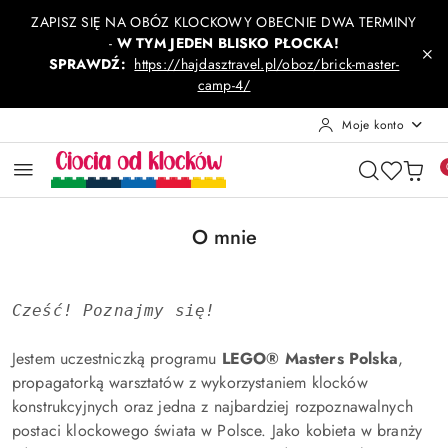
Przejdź do treści głównej
Przejdź do wyszukiwarki
Przejdź do moje konto
Przejdź do menu głównego
Przejdź do stopki
ZAPISZ SIĘ NA OBÓZ KLOCKOWY OBECNIE DWA TERMINY
-
W TYM JEDEN BLISKO PŁOCKA!
SPRAWDŹ:
https://hajdasztravel.pl/oboz/brick-master-
camp-4/
Moje konto
O mnie
Cześć! Poznajmy się!
Jestem uczestniczką programu
LEGO® Masters Polska
,
propagatorką warsztatów z wykorzystaniem klocków
konstrukcyjnych oraz jedna z najbardziej rozpoznawalnych
postaci klockowego świata w Polsce. Jako kobieta w branży