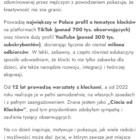
zdominowanej przez mężczyzn z powodzeniem pokazuje, że
kreatywność nie zna granic.
Prowadzę
największy w Polsce profil o tematyce klocków
na platformach
TikTok (ponad 700 tys. obserwujących)
oraz równie duży profil
YouTube (ponad 300 tys.
subskrybentów)
, docierając łącznie do niemal
miliona
odbiorców
. W lekki, zabawny, a często również edukacyjny
sposób udowadniam, że klocki to nie tylko zabawka dla
dzieci, ale także narzędzie rozwoju, integracji i twórczej
ekspresji.
Od
12 lat prowadzę warsztaty z klockami
, a od 2022
roku realizuje je w pełni samodzielnie, na własnych zasadach
i z pełnym zaangażowaniem. Znana jestem jako
„Ciocia od
Klocków”
, pod tym przydomkiem zdobyłam sympatię i
zaufanie tysięcy obserwujących.
Na co dzień inspiruje, motywuje i pokazuje, jak wiele radości
i możliwości może dać życie, w którym zawsze jest miejsce